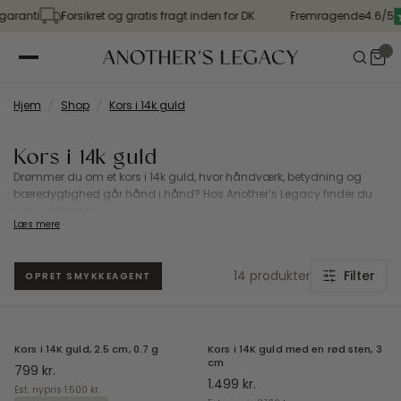
anti
Forsikret og gratis fragt inden for DK
Fremragende
4.6/5
Hjem
/
Shop
/
Kors i 14k guld
Kors i 14k guld
Drømmer du om et kors i 14k guld, hvor håndværk, betydning og
bæredygtighed går hånd i hånd? Hos Another’s Legacy finder du
nøje udvalgte...
Læs mere